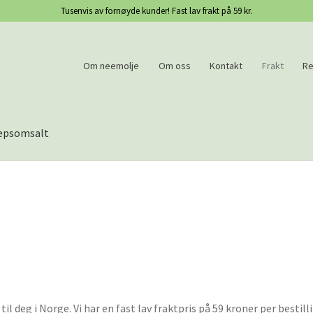
Tusenvis av fornøyde kunder! Fast lav frakt på 59 kr.
Om neemolje
Om oss
Kontakt
Frakt
Re
epsomsalt
il deg i Norge. Vi har en fast lav fraktpris på 59 kroner per bestill