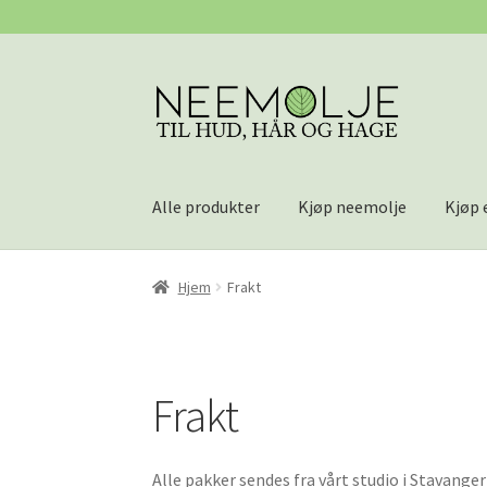
Hopp
Hopp
til
til
navigasjon
innhold
Alle produkter
Kjøp neemolje
Kjøp 
Hjem
Frakt
Frakt
Alle pakker sendes fra vårt studio i Stavanger t