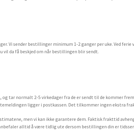
ger. Vi sender bestillinger minimum 1-2 ganger per uke. Ved ferie v
 vil da få beskjed om når bestillingen blir sendt.
 og tar normalt 2-5 virkedager fra de er sendt til de kommer frem
ntemeldingen ligger i postkassen. Det tilkommer ingen ekstra frak
testimatene, men vi kan ikke garantere dem. Faktisk frakttid avhen
nbefaler alltid å være tidlig ute dersom bestillingen din er tidssen