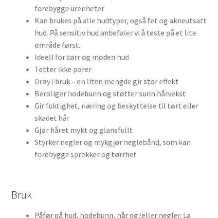
forebygge urenheter
Kan brukes på alle hudtyper, også fet og akneutsatt
hud. På sensitiv hud anbefaler vi å teste på et lite
område først.
Ideell for tørr og moden hud
Tetter ikke porer
Drøy i bruk – en liten mengde gir stor effekt
Beroliger hodebunn og støtter sunn hårvekst
Gir fuktighet, næring og beskyttelse til tørt eller
skadet hår
Gjør håret mykt og glansfullt
Styrker negler og mykgjør neglebånd, som kan
forebygge sprekker og tørrhet
Bruk
Påfør på hud, hodebunn, hår og/eller negler. La