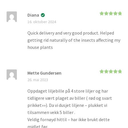
Diana
Vurdert
5
av
16. oktober 2024
5
Quick delivery and very good product. Helped
getting rid naturally of the insects affecting my
house plants
Mette Gundersen
Vurdert
5
av
26. mai 2023
5
Oppdaget liljebille på 4 store liljer og har
tidligere vært plaget av biller ( rød og svart
prikket»»). Da vi dusjet liljene – plukket vi
tilsammen vekk 5 biller .
Veldig fornøyd hittil – har ikke brukt dette
midlet før.