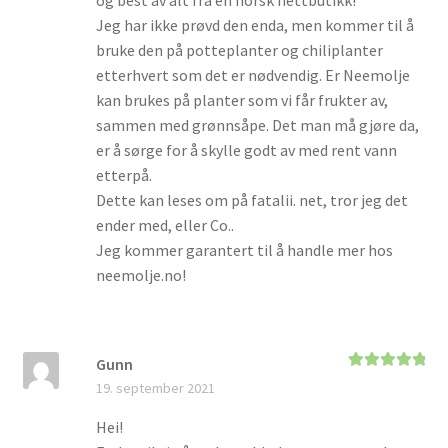
Jeg har ikke prøvd den enda, men kommer til å
bruke den på potteplanter og chiliplanter
etterhvert som det er nødvendig. Er Neemolje
kan brukes på planter som vi får frukter av,
sammen med grønnsåpe. Det man må gjøre da,
er å sørge for å skylle godt av med rent vann
etterpå.
Dette kan leses om på fatalii. net, tror jeg det
ender med, eller Co..
Jeg kommer garantert til å handle mer hos
neemolje.no!
Gunn
Vurdert
5
av
19. september 2021
5
Hei!