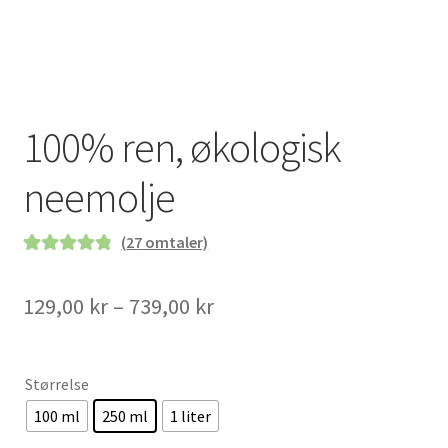
100% ren, økologisk
neemolje
(
27
omtaler)
Vurdert
27
4.93
av 5 basert på
Prisområde:
129,00
kr
–
739,00
kr
kundevurderi
129,00 kr
nger
til
Størrelse
739,00 kr
100 ml
250 ml
1 liter