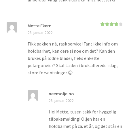
Mette Ekern
Vurdert
4
28. januar 2022
av 5
Fikk pakken nå, rask service! Fant ikke info om
holdbarhet, kan dere si noe om det? Kan den
brukes på lodne blader, f eks enkelte
pelargoneier? Skal ta den i bruk allerede i dag,
store forventninger 😊
neemolje.no
28. januar 2022
Hei Mette, tusen takk for hyggelig
tilbakemelding! Oljen har en
holdbarhet på ca. et år, og det står en