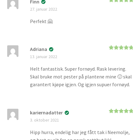
Finn
Vurdert
5
av
27. januar 2022
5
Perfekt 🤗
Adriana
Vurdert
5
av
13. januar 2022
5
Helt fantastisk. Super fornøyd. Rask levering.
Skal bruke mot pester på plantene mine 🙂 skal
garantert kjøpe igjen. Og igjen supuer fornøyd.
kariernadatter
Vurdert
5
av
3. oktober 2021
5
Hipp hurra, endelig har jeg fått tak i Neemolje,
og best av alt fra en norsk nettbutikk!