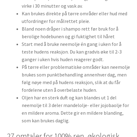
virke i 30 minutter og vask av.
Kan brukes direkte på tørre områder eller hud med
utfordringer for målrettet pleie.
Bland noen dråper i shampo rett før bruk for å
berolige hodebunen og gi fuktighet til håret
Start med å bruke neemolje én gang i uken for å
teste hudens reaksjon. Du kan gradvis øke til 2-3
ganger i uken hvis huden reagerer godt.
På tørre eller problematiske områder kan neemolje
brukes som punktbehandling annenhver dag, men
følg nøye med på hudens reaksjon, slik at du får
fordelene uten å overbelaste huden.
Oljen har en sterk duft og kan blandes ut 1 del
neemolje til 3 deler mandelolje- eller jojobaolje for
en mildere aroma. Dette gir en mildere blanding,
som kan brukes daglig.
27 omtaler for
100% ren, økologisk