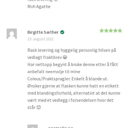
Mvh Agathe
Birgitte Sæther
Vurdert
5
av
15. august 2021
5
Rask levering og hyggelig personlig hilsen på
vedlagt fraktbrev 😀
Har nettopp begynt å bruke denne etter å fått
anbefalt neemolje til mine
Coleus/Praktspragler. Enkelt å blande ut.
Ønsker gjerne at flasken kunne hatt en etikett
med blandingsforhold, alternativt at det kunne
vært med et vedlegg i forsendelsen hvor det
står 😊