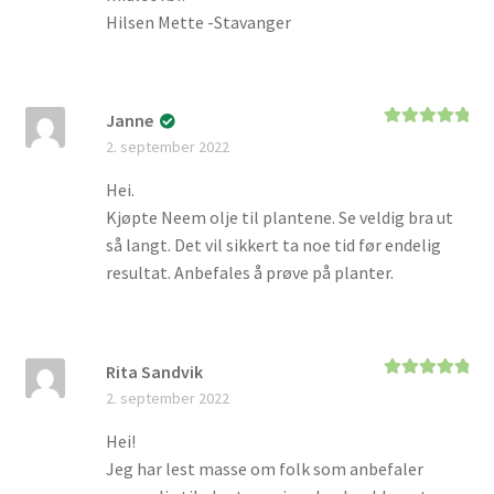
Hilsen Mette -Stavanger
Janne
Vurdert
5
av
2. september 2022
5
Hei.
Kjøpte Neem olje til plantene. Se veldig bra ut
så langt. Det vil sikkert ta noe tid før endelig
resultat. Anbefales å prøve på planter.
Rita Sandvik
Vurdert
5
av
2. september 2022
5
Hei!
Jeg har lest masse om folk som anbefaler