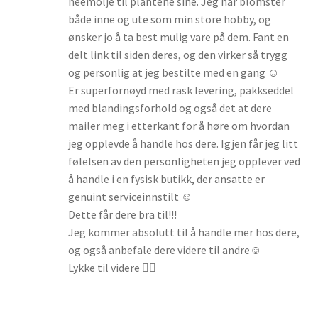
neemolje til plantene sine. Jeg har blomster
både inne og ute som min store hobby, og
ønsker jo å ta best mulig vare på dem. Fant en
delt link til siden deres, og den virker så trygg
og personlig at jeg bestilte med en gang ☺️
Er superfornøyd med rask levering, pakkseddel
med blandingsforhold og også det at dere
mailer meg i etterkant for å høre om hvordan
jeg opplevde å handle hos dere. Igjen får jeg litt
følelsen av den personligheten jeg opplever ved
å handle i en fysisk butikk, der ansatte er
genuint serviceinnstilt ☺️
Dette får dere bra til!!!
Jeg kommer absolutt til å handle mer hos dere,
og også anbefale dere videre til andre☺️
Lykke til videre 👍🏼