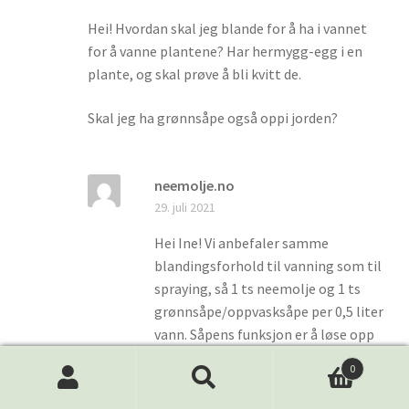
Hei! Hvordan skal jeg blande for å ha i vannet
for å vanne plantene? Har hermygg-egg i en
plante, og skal prøve å bli kvitt de.
Skal jeg ha grønnsåpe også oppi jorden?
neemolje.no
29. juli 2021
Hei Ine! Vi anbefaler samme
blandingsforhold til vanning som til
spraying, så 1 ts neemolje og 1 ts
grønnsåpe/oppvasksåpe per 0,5 liter
vann. Såpens funksjon er å løse opp
oljen i vannet, så den trengs for å få
0
en jevn blanding 😊 Lykke til! 🌿
Søk
Søk