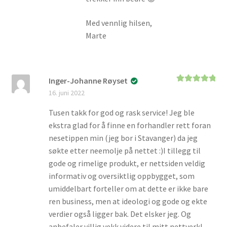
Med vennlig hilsen,
Marte
Inger-Johanne Røyset
Vurdert
5
av
16. juni 2022
5
Tusen takk for god og rask service! Jeg ble
ekstra glad for å finne en forhandler rett foran
nesetippen min (jeg bor i Stavanger) da jeg
søkte etter neemolje på nettet :)I tillegg til
gode og rimelige produkt, er nettsiden veldig
informativ og oversiktlig oppbygget, som
umiddelbart forteller om at dette er ikke bare
ren business, men at ideologi og gode og ekte
verdier også ligger bak. Det elsker jeg. Og
anbefaler villig vekk videre til mitt nettverk!