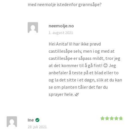
med neemolje istedenfor grønnsåpe?
neemolje.no
1. august 2021
Hei Anita! Vi har ikke prøvd
castillesåpe selv, men i og med at
castillesåpe er såpass mildt, tror jeg
at det kommer til å gå fint! 😊 Jeg
anbefaler å teste på et blad eller to
og la det sitte i et døgn, slik at du kan
se om planten tåler det før du
sprayer hele. 🌿
Ine
Vurdert
5
av
28. juli 2021
5