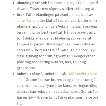
Blandingsforhold:
1 ts neemolje og 1 ts
såpe
per 5
dl vann. Tilsett mer såpe hvis oljen skiller seg ut.
Bruk:
Påfør blandingen på planten med bruk av
sprayflaske
(eller klut på store blader), eller vann
planten med blandingen. Veksle mellom spraying
og vanning for best resultat. Når du sprayer, sørg
for å dekke alle sider av blader og stilker, samt
toppen av jorden. Blandingen skal ikke vaskes av
etter bruk, bortsett fra på spiselige planter. Skyll
disse grundig før bruk, og vent 10-14 dager etter
påføring før høsting av urter, bær, frukt og
grønnsaker.
Anbefalt såpe:
Vi anbefaler vår
100% nedbrytbare
såpe
. Grønnsåpe kan brukes av og til, men unngå
varianter med parfyme eller konserveringsmidler,
da disse kan redusere nedbrytbarheten. Grønnsåpe
har en høy PH, som kan påvirke plantens helse over
tid.