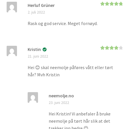
Herluf Grüner
Vurdert
5
av
2. juli 2022
5
Rask og god service. Meget fornøyd.
Kristin
Vurdert
4
21. juni 2022
av 5
Hei 😊 skal neemolje påføres vått eller tørt
hår? Mvh Kristin
neemolje.no
23. juni 2022
Hei Kristin! Vi anbefaler å bruke
neemolje på tørt hår slik at det
trekker inn bedre 😊