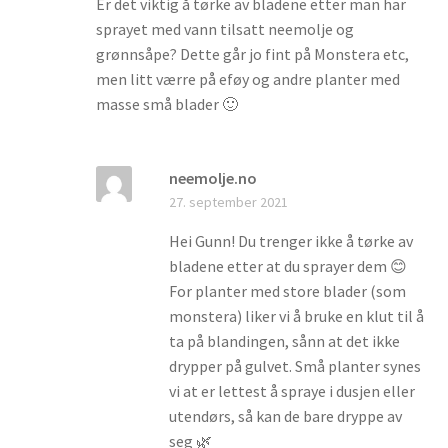
Er det viktig å tørke av bladene etter man har
sprayet med vann tilsatt neemolje og
grønnsåpe? Dette går jo fint på Monstera etc,
men litt værre på eføy og andre planter med
masse små blader 🙂
neemolje.no
27. september 2021
Hei Gunn! Du trenger ikke å tørke av
bladene etter at du sprayer dem 😊
For planter med store blader (som
monstera) liker vi å bruke en klut til å
ta på blandingen, sånn at det ikke
drypper på gulvet. Små planter synes
vi at er lettest å spraye i dusjen eller
utendørs, så kan de bare dryppe av
seg 🌿