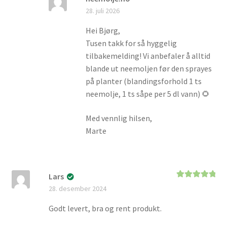
28. juli 2026
Hei Bjørg,
Tusen takk for så hyggelig
tilbakemelding! Vi anbefaler å alltid
blande ut neemoljen før den sprayes
på planter (blandingsforhold 1 ts
neemolje, 1 ts såpe per 5 dl vann) 🌻
Med vennlig hilsen,
Marte
Lars
Vurdert
5
av
28. desember 2024
5
Godt levert, bra og rent produkt.