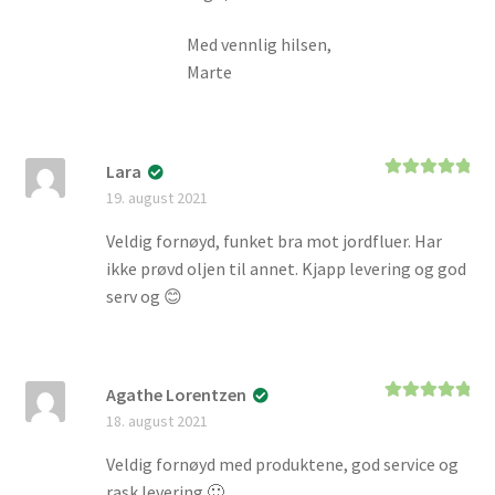
Med vennlig hilsen,
Marte
Lara
Vurdert
5
av
19. august 2021
5
Veldig fornøyd, funket bra mot jordfluer. Har
ikke prøvd oljen til annet. Kjapp levering og god
serv og 😊
Agathe Lorentzen
Vurdert
5
av
18. august 2021
5
Veldig fornøyd med produktene, god service og
rask levering 🙂