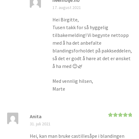
neemolje.no
17. august 2021
Hei Birgitte,
Tusen takk for så hyggelig
tilbakemelding! Vi begynte nettopp
med å ha det anbefalte
blandingsforholdet på pakkseddelen,
så det er godt å høre at det er ønsket
å ha med 😊🌿
Med vennlig hilsen,
Marte
Anita
Vurdert
5
av
31. juli 2021
5
Hei, kan man bruke castillesåpe i blandingen