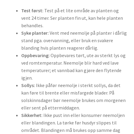
Test først:
Test på et lite område av planten og
vent 24 timer. Ser planten fin ut, kan hele planten
behandles.
Syke planter:
Vent med neemolje på planter i dårlig
stand pga. overvanning, eller bruk en svakere
blanding hvis planten reagerer dårlig.
Oppbevaring:
Oppbevares tørt, ute av sterkt lys og
ved romtemperatur. Neemolje blir hard ved lave
temperaturer; et vannbad kan gjøre den flytende
igjen.
Sollys:
Ikke påfør neemolje i sterkt sollys, da det
kan føre til brente eller misfargede blader. På
solskinnsdager bør neemolje brukes om morgenen
eller sent på ettermiddagen.
Sikkerhet:
Ikke pust inn eller konsumer neemoljen
eller blandingen. La tørke før husdyr slippes til
området. Blandingen må brukes opp samme dag