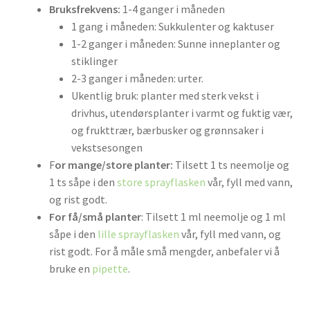
Bruksfrekvens:
1-4 ganger i måneden
1 gang i måneden: Sukkulenter og kaktuser
1-2 ganger i måneden: Sunne inneplanter og
stiklinger
2-3 ganger i måneden: urter.
Ukentlig bruk: planter med sterk vekst i
drivhus, utendørsplanter i varmt og fuktig vær,
og frukttrær, bærbusker og grønnsaker i
vekstsesongen
F
or mange/store planter:
Tilsett 1 ts neemolje og
1 ts såpe i den
store sprayflasken
vår, fyll med vann,
og rist godt.
For få/små planter
: Tilsett 1 ml neemolje og 1 ml
såpe i den
lille sprayflasken
vår, fyll med vann, og
rist godt. For å måle små mengder, anbefaler vi å
bruke en
pipette
.