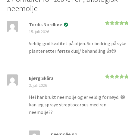
neemolje
Tordis Nordbøe
Vurdert
5
av
15. juli 2026
5
Veldig god kvalitet på oljen. Ser bedring på syke
planter etter første dusj/ behandling 👍😊
Bjørg Skåra
Vurdert
5
av
2. juli 2026
5
Hei har brukt neemolje og er veldig fornøyd. 😁
kan jeg spraye streptocarpus med ren
neemolje??
neemolje.no