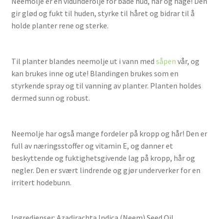
Neemolje er en vidunderolje for både hud, hår og hage! Den
gir glød og fukt til huden, styrke til håret og bidrar til å
holde planter rene og sterke.
Til planter blandes neemolje ut i vann med
såpen
vår, og
kan brukes inne og ute! Blandingen brukes som en
styrkende spray og til vanning av planter. Planten holdes
dermed sunn og robust.
Neemolje har også mange fordeler på kropp og hår! Den er
full av næringsstoffer og vitamin E, og danner et
beskyttende og fuktighetsgivende lag på kropp, hår og
negler. Den er svært lindrende og gjør underverker for en
irritert hodebunn.
Ingredienser: Azadirachta Indica (Neem) Seed Oil.