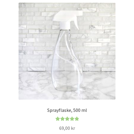
Sprayflaske, 500 ml
Vurdert
5.00
69,00
kr
av 5