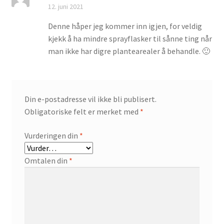
Vurdert
5
av
12. juni 2021
5
Denne håper jeg kommer inn igjen, for veldig
kjekk å ha mindre sprayflasker til sånne ting når
man ikke har digre plantearealer å behandle. 🙂
Din e-postadresse vil ikke bli publisert.
Obligatoriske felt er merket med
*
Vurderingen din
*
Omtalen din
*