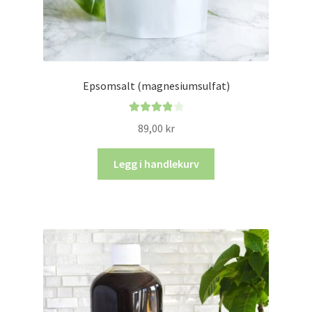
Epsomsalt (magnesiumsulfat)
Vurdert
89,00
kr
4.00
av 5
Legg i handlekurv