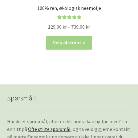
100% ren, økologisk neemolje
Vurdert
4.93
Prisområde:
129,00
kr
–
739,00
kr
av 5
129,00 kr
Dette
til
Velg alternativ
produktet
739,00 kr
har
flere
varianter.
Alternativene
kan
velges
Spørsmål?
på
produktsiden
Har du et spørsmål, eller er det noe vi kan hjelpe med? Ta
en titt på
Ofte stilte spørsmål
, og ta veldig gjerne kontakt
på marte@neemolje.no dersom du ikke finner svaret du