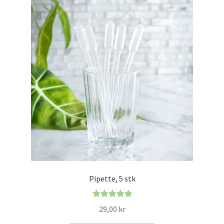
Alternativene
kan
velges
på
produktsiden
Pipette, 5 stk
Vurdert
5.00
29,00
kr
av 5