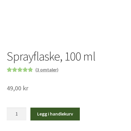
Sprayflaske, 100 ml
(
3
omtaler)
Vurdert
3
5.00
av 5 basert på
49,00
kr
kundevurderi
nger
Sprayflaske,
Legg i handlekurv
100
ml