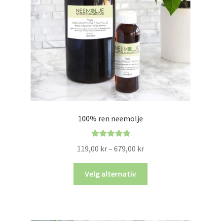
100% ren neemolje
Vurdert
5.00
Prisområde:
119,00
kr
–
679,00
kr
av 5
119,00 kr
Dette
til
Velg alternativ
produktet
679,00 kr
har
flere
varianter.