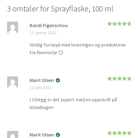
3 omtaler for
Sprayflaske, 100 ml
Randi Figenschou
Vurdert
5
av
17. januar 2022
5
Veldig fornøyd med leveringen og produktene
fra Neemolje 🙂
Marit Olsen
Vurdert
5
av
12. juni 2021
5
I tillegg er det supert med en oppskrift på
blandingen
Marit Olsen